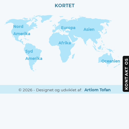
KORTET
Nord
Europa
Asien
Amerika
Afrika
Syd
Amerika
KONTAKT OS
Oceanien
©
2026
-
Designet og udviklet af:
Artiom Tofan